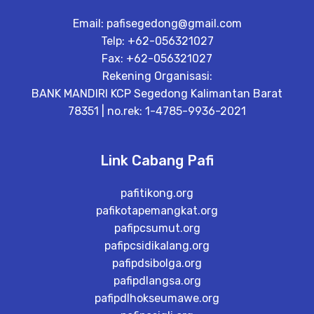
Email:
pafisegedong@gmail.com
Telp: +62-056321027
Fax: +62-056321027
Rekening Organisasi:
BANK MANDIRI KCP Segedong Kalimantan Barat
78351 | no.rek: 1-4785-9936-2021
Link Cabang Pafi
pafitikong.org
pafikotapemangkat.org
pafipcsumut.org
pafipcsidikalang.org
pafipdsibolga.org
pafipdlangsa.org
pafipdlhokseumawe.org