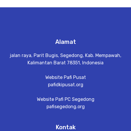
Alamat
jalan raya, Parit Bugis, Segedong, Kab. Mempawah,
Kalimantan Barat 78351, Indonesia
Website Pafi Pusat
pafidkipusat.org
Website Pafi PC Segedong
pafisegedong.org
Kontak