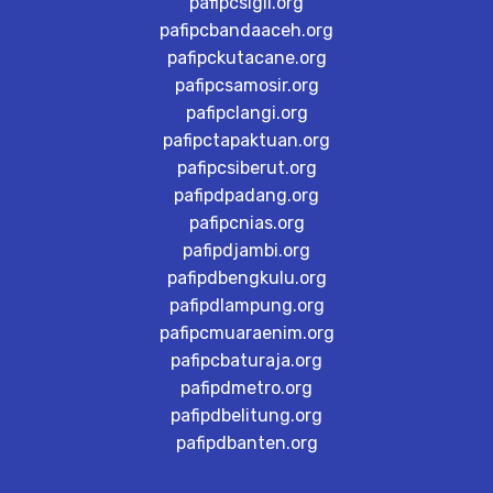
pafipcsigli.org
pafipcbandaaceh.org
pafipckutacane.org
pafipcsamosir.org
pafipclangi.org
pafipctapaktuan.org
pafipcsiberut.org
pafipdpadang.org
pafipcnias.org
pafipdjambi.org
pafipdbengkulu.org
pafipdlampung.org
pafipcmuaraenim.org
pafipcbaturaja.org
pafipdmetro.org
pafipdbelitung.org
pafipdbanten.org