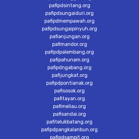
pafipdsintang.org
pafipdsungaiduri.org
pafipdmempawah.org
pafipdsungaipinyuh.org
pafianjungan.org
pafimandor.org
pafipdpalembang.org
pafipahunam.org
pafipdngabang.org
pafijungkat.org
pafipdpontianak.org
pafisosok.org
pafitayan.org
pafimeliau.org
pafisandai.org
pafitelukbatang.org
pafipdpangkalanbun.org
pafipdsampit.org