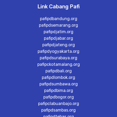
Link Cabang Pafi
pafipdbandung.org
pafipdsemarang.org
pafipdjatim.org
pafipdjabar.org
pafipdjateng.org
pafipdyogyakarta.org
pafipdsurabaya.org
pafipckotamalang.org
pafipdbali.org
pafipdlombok.org
pafipdsumbawa.org
pafipdbima.org
pafipdbogor.org
pafipclabuanbajo.org
pafipdsambas.org
pafipdtebas.org