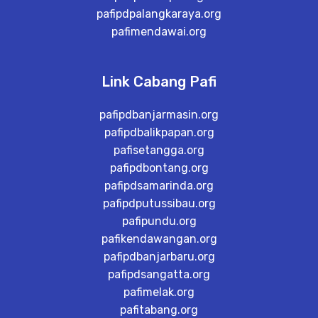
pafipdpalangkaraya.org
pafimendawai.org
Link Cabang Pafi
pafipdbanjarmasin.org
pafipdbalikpapan.org
pafisetangga.org
pafipdbontang.org
pafipdsamarinda.org
pafipdputussibau.org
pafipundu.org
pafikendawangan.org
pafipdbanjarbaru.org
pafipdsangatta.org
pafimelak.org
pafitabang.org