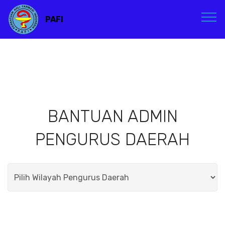
PAFI
BANTUAN ADMIN
PENGURUS DAERAH